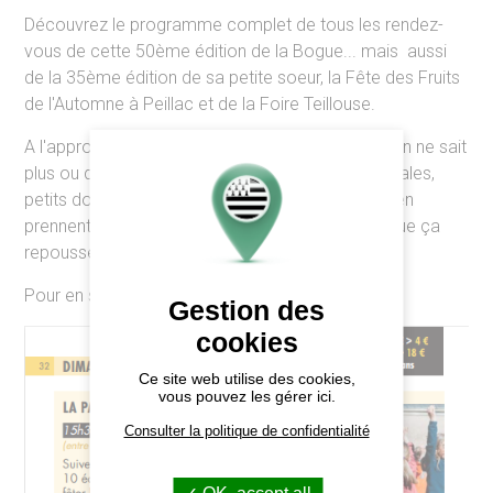
Découvrez le programme complet de tous les rendez-
vous de cette 50ème édition de la Bogue... mais aussi
de la 35ème édition de sa petite soeur, la Fête des Fruits
de l'Automne à Peillac et de la Foire Teillouse.
A l'approche de l'automne, en Pays de Redon... on ne sait
plus ou donner de la fête ! Semelles, cordes vocales,
petits doigts, zygomatiques, hanches et anches en
prennent un coup ! Mais rien de grave... il paraît que ça
repousse ! Régalez-vous et amusez-vous !
Pour en savoir plus sur
la programmation
Gestion des
cookies
Ce site web utilise des cookies,
vous pouvez les gérer ici.
Consulter la politique de confidentialité