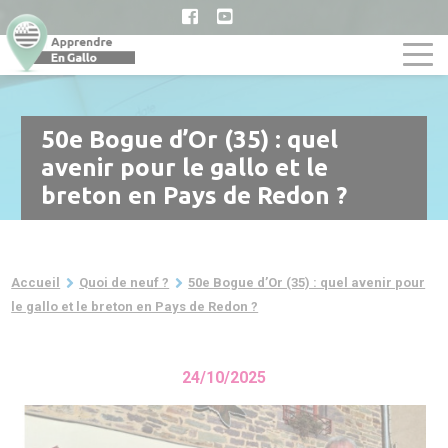
Aller
au
contenu
principal
50e Bogue d’Or (35) : quel
avenir pour le gallo et le
breton en Pays de Redon ?
Fil
Accueil
Quoi de neuf ?
50e Bogue d’Or (35) : quel avenir pour
d'Ariane
le gallo et le breton en Pays de Redon ?
24/10/2025